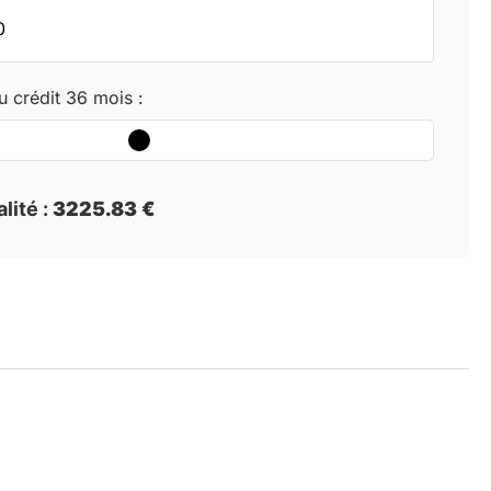
u crédit
36
mois :
lité :
3225.83 €