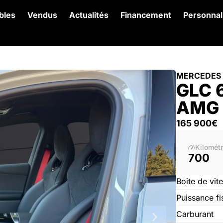
bles
Vendus
Actualités
Financement
Personnal
MERCEDES
GLC 
AMG
165 900
€
Kilomét
700
Boite de vit
Puissance fi
Carburant