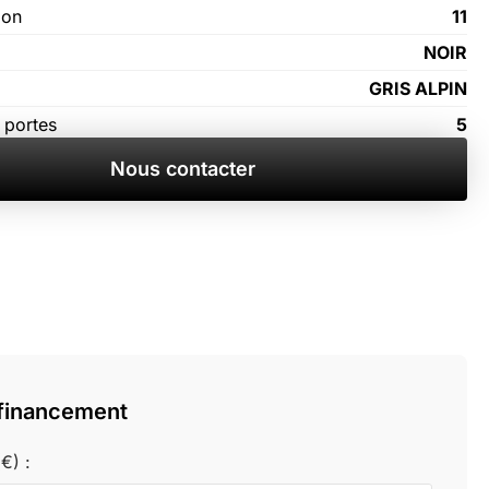
ion
11
NOIR
GRIS ALPIN
 portes
5
Nous contacter
 financement
€) :