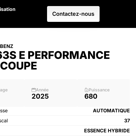
isation
Contactez-nous
 BENZ
63S E PERFORMANCE
 COUPE
rage
Année
Puissance
2025
680
esse
AUTOMATIQUE
scal
37
ESSENCE HYBRIDE